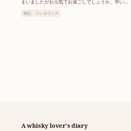
まいましたがお元気でお過ごしでしょうか。早いも
ので2020年も終わろうとしています。言わずもがな
雑記
ベンネヴィス
今年はコロナに翻弄されまくった年で、本業の就業
規則でなかなか飲みに行くことも叶わなかったり、
でもお…
A whisky lover's diary