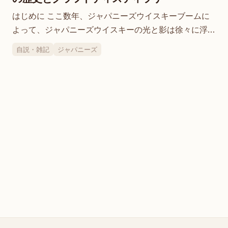
はじめに ここ数年、ジャパニーズウイスキーブームに
よって、ジャパニーズウイスキーの光と影は徐々に浮き
彫りになってきました。少しウイスキーを嗜んでいる人
自説・雑記
ジャパニーズ
にとっては、例えば「（昔の）竹鶴はベンネヴィスが入
っている（らしい）」と噂することが普通に…